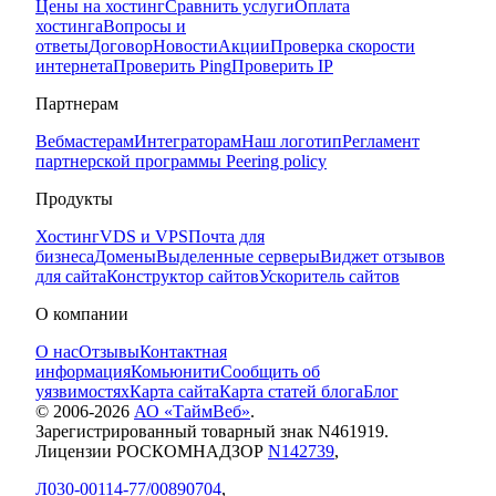
Цены на хостинг
Сравнить услуги
Оплата
хостинга
Вопросы и
ответы
Договор
Новости
Акции
Проверка скорости
интернета
Проверить Ping
Проверить IP
Партнерам
Вебмастерам
Интеграторам
Наш логотип
Регламент
партнерской программы
Peering policy
Продукты
Хостинг
VDS и VPS
Почта для
бизнеса
Домены
Выделенные серверы
Виджет отзывов
для сайта
Конструктор сайтов
Ускоритель сайтов
О компании
О нас
Отзывы
Контактная
информация
Комьюнити
Сообщить об
уязвимостях
Карта сайта
Карта статей блога
Блог
© 2006-
2026
АО «ТаймВеб»
.
Зарегистрированный товарный знак N461919.
Лицензии РОСКОМНАДЗОР
N142739
,
Л030-00114-77/00890704
,