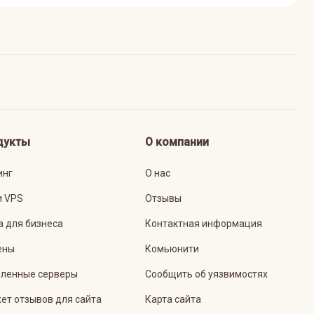
дукты
О компании
инг
О нас
и VPS
Отзывы
а для бизнеса
Контактная информация
ены
Комьюнити
ленные серверы
Сообщить об уязвимостях
ет отзывов для сайта
Карта сайта