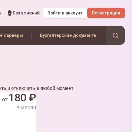
а
База знаний
Войти
в аккаунт
Регистрация
е серверы
Бухгалтерские документы
ть и отключить в любой момент.
180
₽
от
в месяц