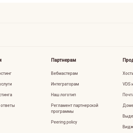
м
Партнерам
Про
остинг
Вебмастерам
Хост
услуги
Интеграторам
VDS 
стинга
Наш логотип
Почт
 ответы
Регламент партнерской
Дом
программы
Выде
Peering policy
Видж