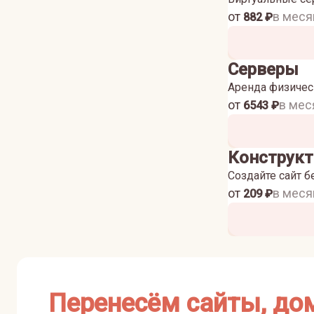
от
в меся
882
₽
Серверы
Аренда физичес
от
в мес
6543
₽
Конструкт
Создайте сайт б
от
в меся
209
₽
Перенесём сайты, до