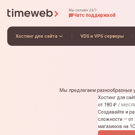
Мы онлайн 24/7
Чат
с поддержкой
Хостинг для сайта
VDS и VPS серверы
Мы предлагаем разнообразные у
Хостинг для сай
/ меся
от
180
₽
Создавайте и р
сложности — от
магазинов на 1