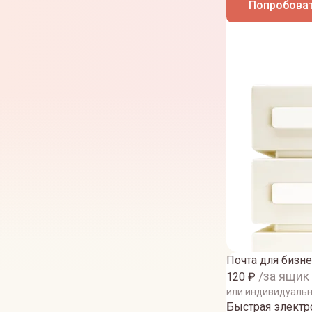
Попробоват
Почта для бизне
/за ящик
120
₽
или индивидуаль
Быстрая электро