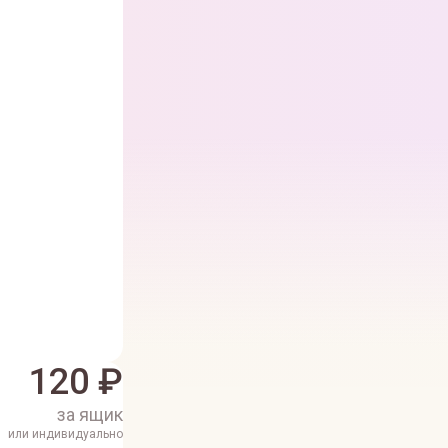
120
₽
за ящик
или индивидуально