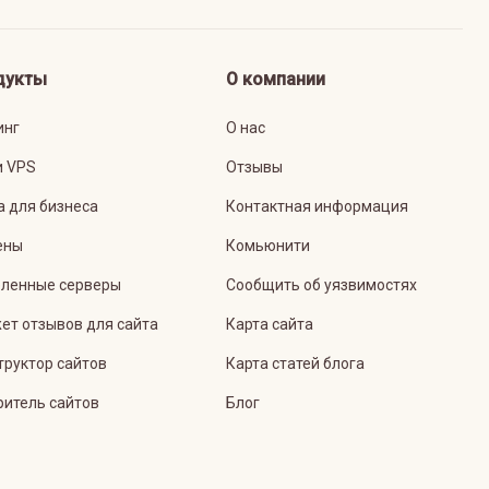
дукты
О компании
инг
О нас
и VPS
Отзывы
а для бизнеса
Контактная информация
ены
Комьюнити
ленные серверы
Сообщить об уязвимостях
ет отзывов для сайта
Карта сайта
труктор сайтов
Карта статей блога
ритель сайтов
Блог