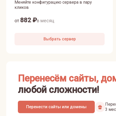
Меняйте конфигурацию сервера в пару
кликов
882
₽
от
в месяц
Выбрать сервер
Перенесём сайты, до
любой сложности!
Перен
Перенести сайты или домены
3 мес