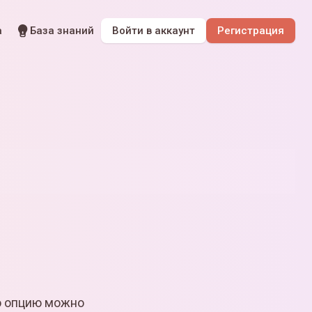
а
База знаний
Войти
в аккаунт
Регистрация
ю опцию можно