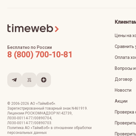
Клиента
Цены на х
Сравнить 
Бесплатно по России
8 (800) 700-10-81
Оплата хо
Вопросы и
Договор
Новости
Акции
© 2006-
2026
АО «ТаймВеб»
.
Зарегистрированный товарный знак N461919.
Проверка 
Лицензии РОСКОМНАДЗОР
N142739
,
Л030-00114-77/00890704
,
Проверить
Л030-00114-77/00890703
.
Политика АО «ТаймВэб» в отношении обработки
персональных данных
Проверить