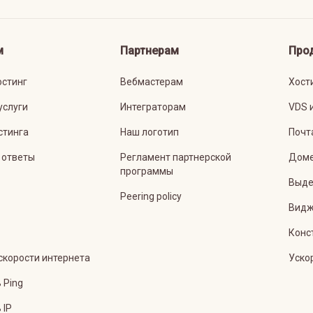
м
Партнерам
Про
остинг
Вебмастерам
Хост
услуги
Интеграторам
VDS 
стинга
Наш логотип
Почт
 ответы
Регламент партнерской
Дом
программы
Выде
Peering policy
Видж
Конс
скорости интернета
Уско
 Ping
 IP