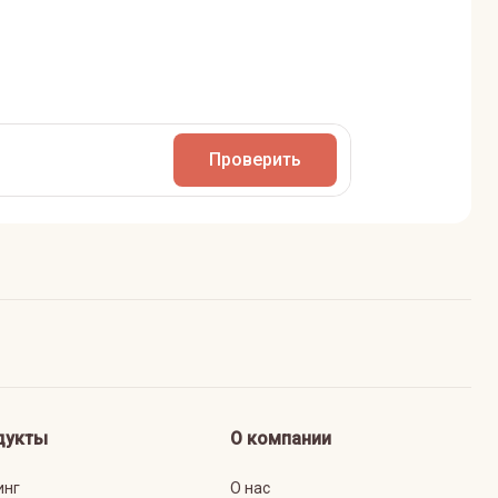
Проверить
дукты
О компании
инг
О нас