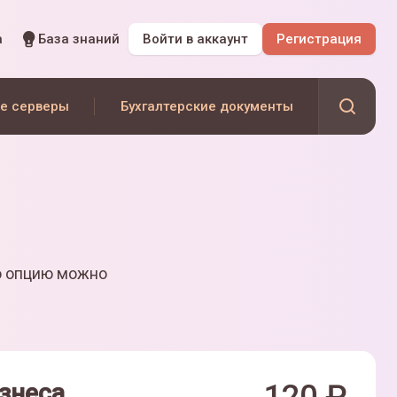
а
База знаний
Войти
в аккаунт
Регистрация
е серверы
Бухгалтерские документы
ю опцию можно
знеса