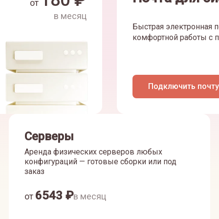
180
₽
от
в месяц
Быстрая электронная п
комфортной работы с п
Подключить почту
Серверы
Аренда физических серверов любых
конфигураций — готовые сборки или под
заказ
6543
₽
от
в месяц