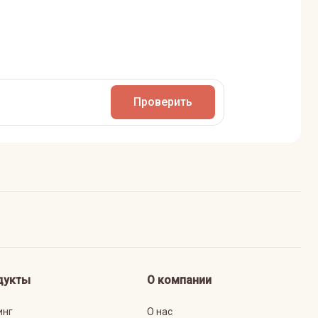
Проверить
дукты
О компании
инг
О нас