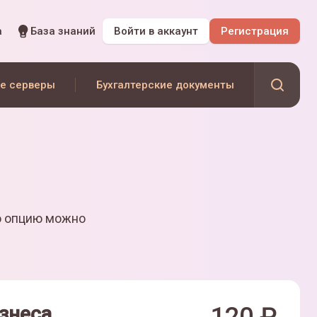
а
База знаний
Войти
в аккаунт
Регистрация
е серверы
Бухгалтерские документы
ю опцию можно
знеса