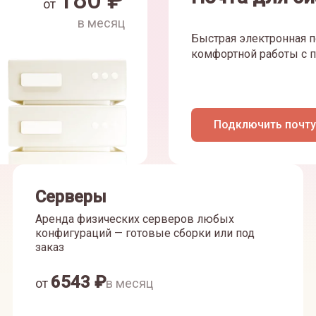
180
₽
от
в месяц
Быстрая электронная п
комфортной работы с п
Подключить почту
Серверы
Аренда физических серверов любых
конфигураций — готовые сборки или под
заказ
6543
₽
от
в месяц