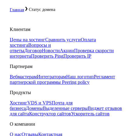
Статус домена
Главная
Клиентам
Цены на хостинг
Сравнить услуги
Оплата
хостинга
Вопросы и
ответы
Договор
Новости
Акции
Проверка скорости
интернета
Проверить Ping
Проверить IP
Партнерам
Вебмастерам
Интеграторам
Наш логотип
Регламент
партнерской программы
Peering policy
Продукты
Хостинг
VDS и VPS
Почта для
бизнеса
Домены
Выделенные серверы
Виджет отзывов
для сайта
Конструктор сайтов
Ускоритель сайтов
О компании
О нас
Отзывы
Контактная