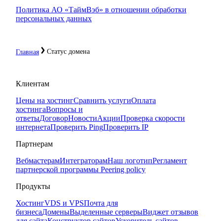
Политика АО «ТаймВэб» в отношении обработки
персональных данных
Статус домена
Главная
Клиентам
Цены на хостинг
Сравнить услуги
Оплата
хостинга
Вопросы и
ответы
Договор
Новости
Акции
Проверка скорости
интернета
Проверить Ping
Проверить IP
Партнерам
Вебмастерам
Интеграторам
Наш логотип
Регламент
партнерской программы
Peering policy
Продукты
Хостинг
VDS и VPS
Почта для
бизнеса
Домены
Выделенные серверы
Виджет отзывов
для сайта
Конструктор сайтов
Ускоритель сайтов